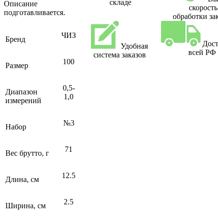
складе
Описание
скорость
подготавливается.
обработки за
ЧИЗ
Бренд
Дост
Удобная
всей РФ
система заказов
100
Размер
0,5-
Диапазон
1,0
измерений
№3
Набор
71
Вес брутто, г
12.5
Длина, см
2.5
Ширина, см