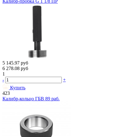
Калибр-пробка G 1 1/8 ПР
5 145.97
руб
6 278.08
руб
1
-
+
Купить
423
Калибр-кольцо ГБВ 89 раб.