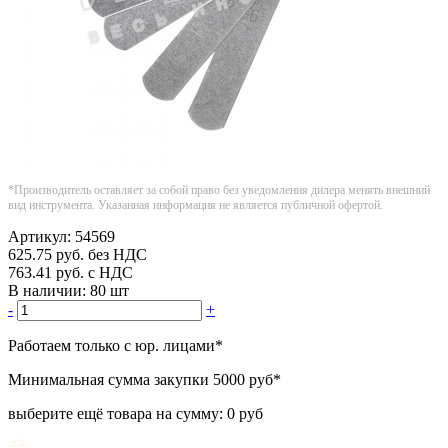
*Производитель оставляет за собой право без уведомления дилера менять внешний
вид инструмента. Указанная информация не является публичной офертой.
Артикул:
54569
625.75
руб.
без НДС
763.41
руб.
с НДС
В наличии:
80 шт
-
+
Работаем только с юр. лицами
*
Минимальная сумма закупки
5000 руб
*
выберите ещё товара на сумму:
0 руб