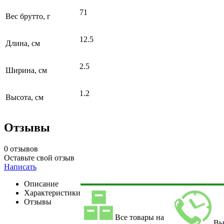
71
Вес брутто, г
12.5
Длина, см
2.5
Ширина, см
1.2
Высота, см
Отзывы
0 отзывов
Оставьте свой отзыв
Написать
Описание
Характеристики
Отзывы
Все товары на
Вы