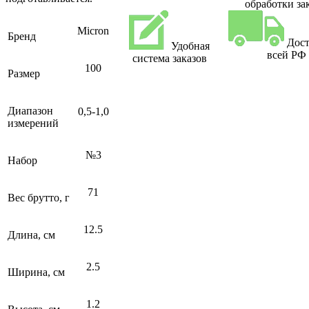
обработки за
Micron
Бренд
Дост
Удобная
всей РФ
система заказов
100
Размер
Диапазон
0,5-1,0
измерений
№3
Набор
71
Вес брутто, г
12.5
Длина, см
2.5
Ширина, см
1.2