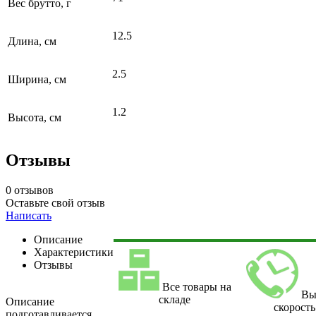
Вес брутто, г
12.5
Длина, см
2.5
Ширина, см
1.2
Высота, см
Отзывы
0 отзывов
Оставьте свой отзыв
Написать
Описание
Характеристики
Отзывы
Все товары на
Вы
складе
Описание
скорость
подготавливается.