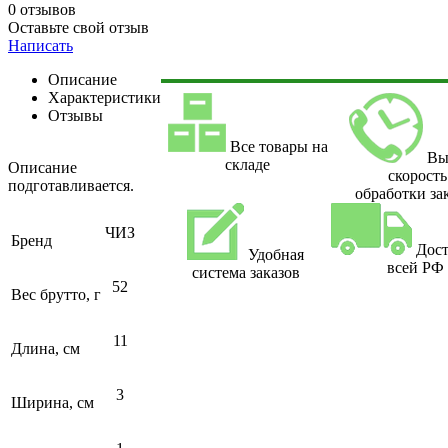
0 отзывов
Оставьте свой отзыв
Написать
Описание
Характеристики
Отзывы
Все товары на
Вы
складе
Описание
скорость
подготавливается.
обработки за
ЧИЗ
Бренд
Дост
Удобная
всей РФ
система заказов
52
Вес брутто, г
11
Длина, см
3
Ширина, см