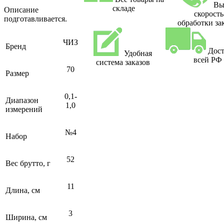
Вы
складе
Описание
скорость
подготавливается.
обработки за
ЧИЗ
Бренд
Дост
Удобная
всей РФ
система заказов
70
Размер
0,1-
Диапазон
1,0
измерений
№4
Набор
52
Вес брутто, г
11
Длина, см
3
Ширина, см