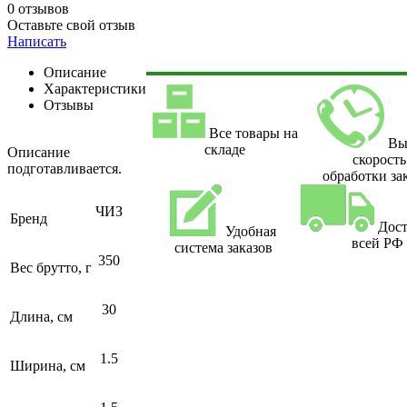
0 отзывов
Оставьте свой отзыв
Написать
Описание
Характеристики
Отзывы
Все товары на
Вы
складе
Описание
скорость
подготавливается.
обработки за
ЧИЗ
Бренд
Дост
Удобная
всей РФ
система заказов
350
Вес брутто, г
30
Длина, см
1.5
Ширина, см