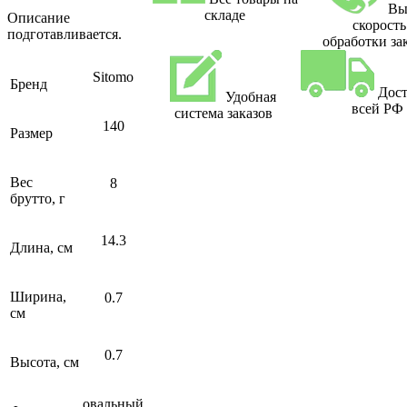
Вы
складе
Описание
скорость
подготавливается.
обработки за
Sitomo
Бренд
Дост
Удобная
всей РФ
система заказов
140
Размер
Вес
8
брутто, г
14.3
Длина, см
Ширина,
0.7
см
0.7
Высота, см
овальный