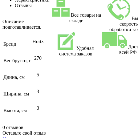
Отзывы
Все товары на
Вы
складе
Описание
скорость
подготавливается.
обработки за
Hortz
Бренд
Дост
Удобная
всей РФ
система заказов
270
Вес брутто, г
5
Длина, см
3
Ширина, см
3
Высота, см
0 отзывов
Оставьте свой отзыв