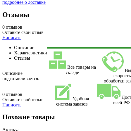
подробнее о доставке
Отзывы
0 отзывов
Оставьте свой отзыв
Написать
Описание
Характеристики
Отзывы
Все товары на
Вы
складе
Описание
скорость
подготавливается.
обработки за
0 отзывов
Дост
Удобная
Оставьте свой отзыв
всей РФ
система заказов
Написать
Похожие товары
Артикул