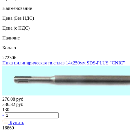
Наименование
Цена
(Без НДС)
Цена
(с НДС)
Наличие
Кол-во
272306
Пика цилиндрическая тв.сплав 14х250мм SDS-PLUS "CNIC"
276.08
руб
336.82
руб
130
-
+
Купить
16869