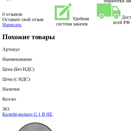
обработки за
0 отзывов
Дост
Удобная
Оставьте свой отзыв
всей РФ
система заказов
Написать
Похожие товары
Артикул
Наименование
Цена
(Без НДС)
Цена
(с НДС)
Наличие
Кол-во
363
Калибр-кольцо G 1 В НЕ