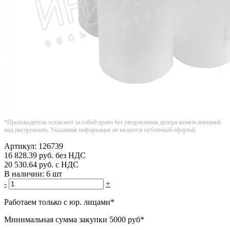
*Производитель оставляет за собой право без уведомления дилера менять внешний
вид инструмента. Указанная информация не является публичной офертой.
Артикул:
126739
16 828.39
руб.
без НДС
20 530.64
руб.
с НДС
В наличии:
6 шт
-
+
Работаем только с юр. лицами
*
Минимальная сумма закупки
5000 руб
*