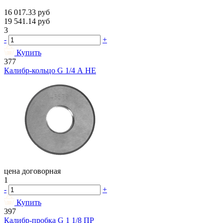
16 017.33
руб
19 541.14
руб
3
-
+
Купить
377
Калибр-кольцо G 1/4 А НЕ
цена договорная
1
-
+
Купить
397
Калибр-пробка G 1 1/8 ПР