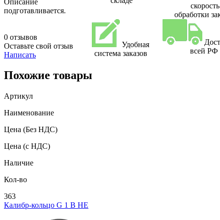
складе
Описание
скорость
подготавливается.
обработки за
0 отзывов
Дост
Удобная
Оставьте свой отзыв
всей РФ
система заказов
Написать
Похожие товары
Артикул
Наименование
Цена
(Без НДС)
Цена
(с НДС)
Наличие
Кол-во
363
Калибр-кольцо G 1 В НЕ