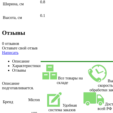
0.8
Ширина, см
0.1
Высота, см
Отзывы
0 отзывов
Оставьте свой отзыв
Написать
Описание
Характеристики
Отзывы
Все товары на
Вы
складе
Описание
скорость
подготавливается.
обработки за
Micron
Бренд
Дост
Удобная
всей РФ
система заказов