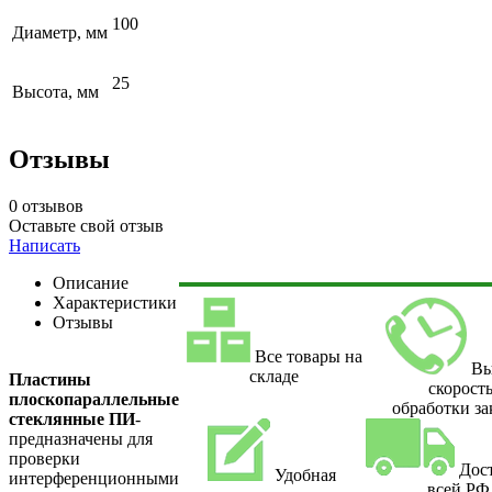
100
Диаметр, мм
25
Высота, мм
Отзывы
0 отзывов
Оставьте свой отзыв
Написать
Описание
Характеристики
Отзывы
Все товары на
Вы
складе
Пластины
скорост
плоскопараллельные
обработки за
стеклянные ПИ
-
предназначены для
проверки
Дос
Удобная
интерференционными
всей РФ