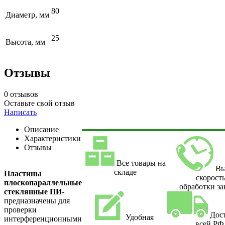
80
Диаметр, мм
25
Высота, мм
Отзывы
0 отзывов
Оставьте свой отзыв
Написать
Описание
Характеристики
Отзывы
Все товары на
Вы
складе
Пластины
скорост
плоскопараллельные
обработки за
стеклянные ПИ
-
предназначены для
проверки
Дос
Удобная
интерференционными
всей РФ