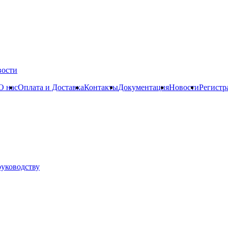
вости
О нас
Оплата и Доставка
Контакты
Документация
Новости
Регистр
руководству