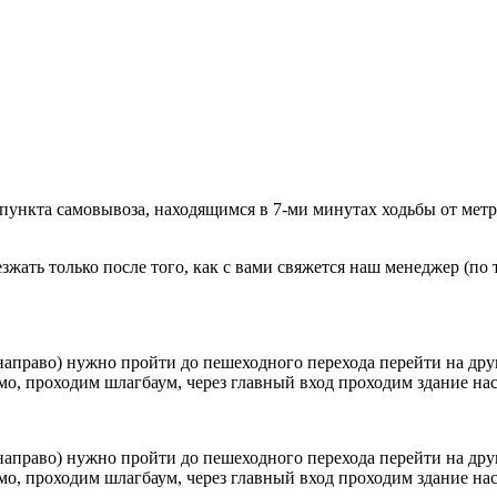
 пункта самовывоза, находящимся в 7-ми минутах ходьбы от мет
ать только после того, как с вами свяжется наш менеджер (по т
направо) нужно пройти до пешеходного перехода перейти на друг
о, проходим шлагбаум, через главный вход проходим здание наск
направо) нужно пройти до пешеходного перехода перейти на друг
о, проходим шлагбаум, через главный вход проходим здание наск