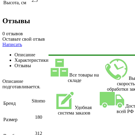
2.5
Высота, см
Отзывы
0 отзывов
Оставьте свой отзыв
Написать
Описание
Характеристики
Отзывы
Все товары на
Вы
складе
Описание
скорость
подготавливается.
обработки за
Sitomo
Бренд
Дост
Удобная
всей РФ
система заказов
180
Размер
312