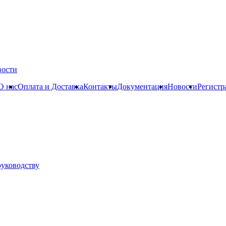
вости
О нас
Оплата и Доставка
Контакты
Документация
Новости
Регистр
руководству