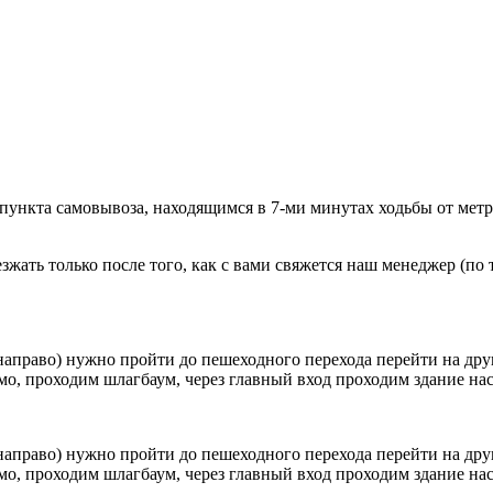
 пункта самовывоза, находящимся в 7-ми минутах ходьбы от мет
ать только после того, как с вами свяжется наш менеджер (по т
направо) нужно пройти до пешеходного перехода перейти на друг
о, проходим шлагбаум, через главный вход проходим здание наск
направо) нужно пройти до пешеходного перехода перейти на друг
о, проходим шлагбаум, через главный вход проходим здание наск