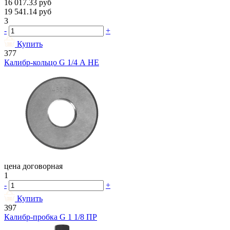
16 017.33
руб
19 541.14
руб
3
-
+
Купить
377
Калибр-кольцо G 1/4 А НЕ
цена договорная
1
-
+
Купить
397
Калибр-пробка G 1 1/8 ПР