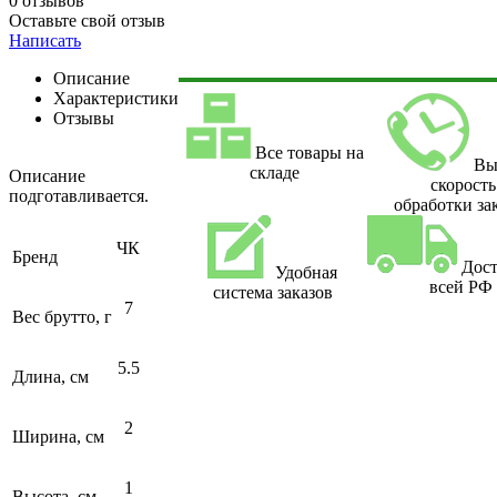
0 отзывов
Оставьте свой отзыв
Написать
Описание
Характеристики
Отзывы
Все товары на
Вы
складе
Описание
скорость
подготавливается.
обработки за
ЧК
Бренд
Дост
Удобная
всей РФ
система заказов
7
Вес брутто, г
5.5
Длина, см
2
Ширина, см
1
Высота, см