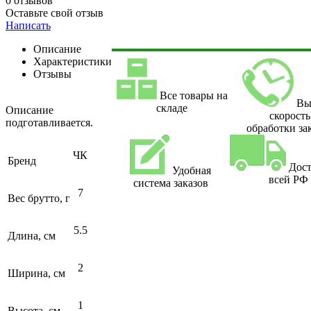
0 отзывов
Оставьте свой отзыв
Написать
Описание
Характеристики
Отзывы
Все товары на
Вы
складе
Описание
скорость
подготавливается.
обработки за
ЧК
Бренд
Дост
Удобная
всей РФ
система заказов
7
Вес брутто, г
5.5
Длина, см
2
Ширина, см
1
Высота, см