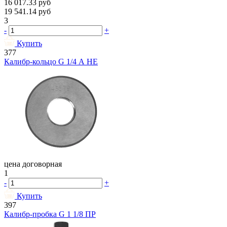
16 017.33
руб
19 541.14
руб
3
-
+
Купить
377
Калибр-кольцо G 1/4 А НЕ
цена договорная
1
-
+
Купить
397
Калибр-пробка G 1 1/8 ПР