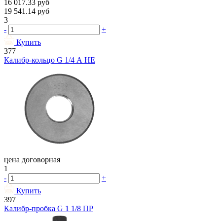
16 017.33
руб
19 541.14
руб
3
-
+
Купить
377
Калибр-кольцо G 1/4 А НЕ
цена договорная
1
-
+
Купить
397
Калибр-пробка G 1 1/8 ПР