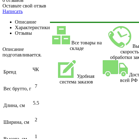
0 отзывов
Оставьте свой отзыв
Написать
Описание
Характеристики
Отзывы
Все товары на
Вы
складе
Описание
скорость
подготавливается.
обработки за
ЧК
Бренд
Дост
Удобная
всей РФ
система заказов
7
Вес брутто, г
5.5
Длина, см
2
Ширина, см
1
Высота, см