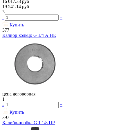
16 017.33
руб
19 541.14
руб
3
-
+
Купить
377
Калибр-кольцо G 1/4 А НЕ
цена договорная
1
-
+
Купить
397
Калибр-пробка G 1 1/8 ПР