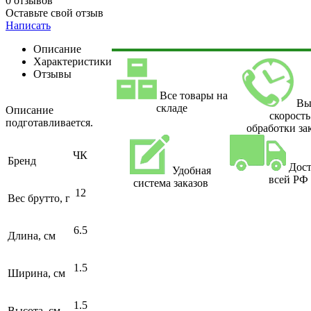
0 отзывов
Оставьте свой отзыв
Написать
Описание
Характеристики
Отзывы
Все товары на
Вы
складе
Описание
скорость
подготавливается.
обработки за
ЧК
Бренд
Дост
Удобная
всей РФ
система заказов
12
Вес брутто, г
6.5
Длина, см
1.5
Ширина, см
1.5
Высота, см