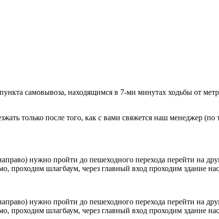
 пункта самовывоза, находящимся в 7-ми минутах ходьбы от мет
ать только после того, как с вами свяжется наш менеджер (по т
направо) нужно пройти до пешеходного перехода перейти на друг
о, проходим шлагбаум, через главный вход проходим здание наск
направо) нужно пройти до пешеходного перехода перейти на друг
о, проходим шлагбаум, через главный вход проходим здание наск