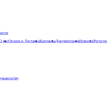
вости
О нас
Оплата и Доставка
Контакты
Документация
Новости
Регистр
руководству