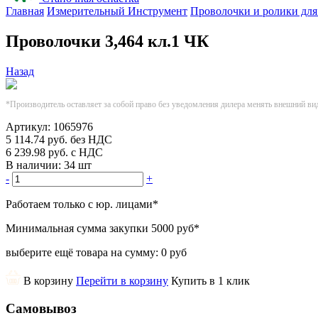
Главная
Измерительный Инструмент
Проволочки и ролики для
Проволочки 3,464 кл.1 ЧК
Назад
*Производитель оставляет за собой право без уведомления дилера менять внешний ви
Артикул:
1065976
5 114.74
руб.
без НДС
6 239.98
руб.
с НДС
В наличии:
34 шт
-
+
Работаем только с юр. лицами
*
Минимальная сумма закупки
5000 руб
*
выберите ещё товара на сумму:
0 руб
В корзину
Перейти в корзину
Купить в 1 клик
Самовывоз