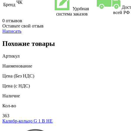
ЧК
Бренд
Дост
Удобная
всей РФ
система заказов
0 отзывов
Оставьте свой отзыв
Написать
Похожие товары
Артикул
Наименование
Цена
(Без НДС)
Цена
(с НДС)
Наличие
Кол-во
363
Калибр-кольцо G 1 В НЕ