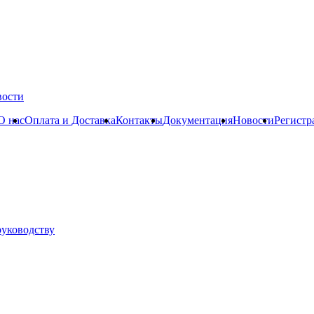
вости
О нас
Оплата и Доставка
Контакты
Документация
Новости
Регистр
руководству