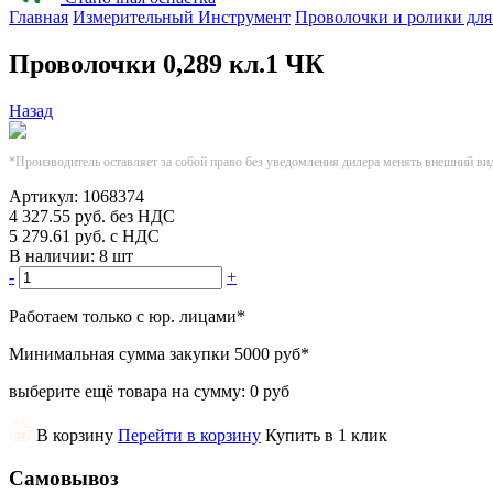
Главная
Измерительный Инструмент
Проволочки и ролики для
Проволочки 0,289 кл.1 ЧК
Назад
*Производитель оставляет за собой право без уведомления дилера менять внешний ви
Артикул:
1068374
4 327.55
руб.
без НДС
5 279.61
руб.
с НДС
В наличии:
8 шт
-
+
Работаем только с юр. лицами
*
Минимальная сумма закупки
5000 руб
*
выберите ещё товара на сумму:
0 руб
В корзину
Перейти в корзину
Купить в 1 клик
Самовывоз