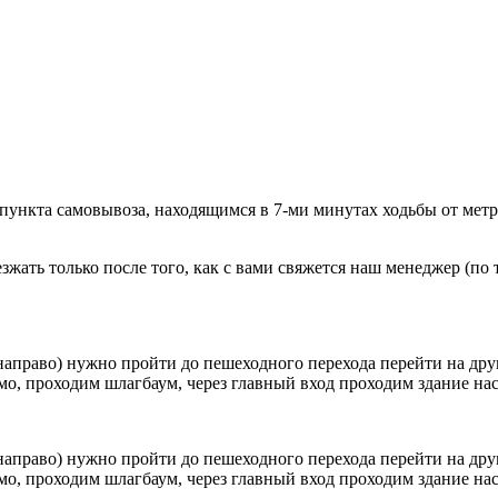
 пункта самовывоза, находящимся в 7-ми минутах ходьбы от мет
ать только после того, как с вами свяжется наш менеджер (по т
направо) нужно пройти до пешеходного перехода перейти на друг
о, проходим шлагбаум, через главный вход проходим здание наск
направо) нужно пройти до пешеходного перехода перейти на друг
о, проходим шлагбаум, через главный вход проходим здание наск