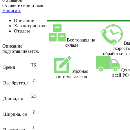
0 отзывов
Оставьте свой отзыв
Написать
Описание
Характеристики
Отзывы
Все товары на
Вы
складе
Описание
скорость
подготавливается.
обработки за
ЧК
Бренд
Дост
Удобная
всей РФ
система заказов
7
Вес брутто, г
5.5
Длина, см
2
Ширина, см
1
Высота, см