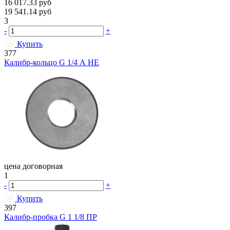
16 017.33
руб
19 541.14
руб
3
-
+
Купить
377
Калибр-кольцо G 1/4 А НЕ
цена договорная
1
-
+
Купить
397
Калибр-пробка G 1 1/8 ПР