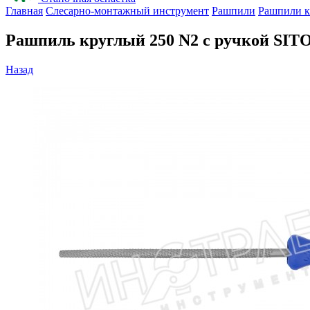
Главная
Слесарно-монтажный инструмент
Рашпили
Рашпили к
Рашпиль круглый 250 N2 с ручкой SI
Назад