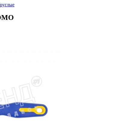
руглые
TOMO