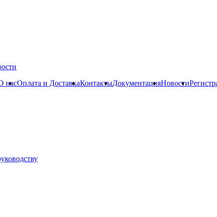
вости
О нас
Оплата и Доставка
Контакты
Документация
Новости
Регистр
руководству