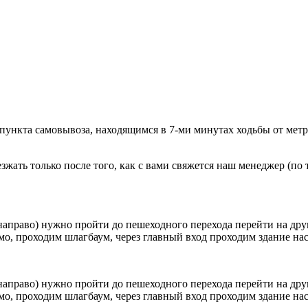
 пункта самовывоза, находящимся в 7-ми минутах ходьбы от мет
ать только после того, как с вами свяжется наш менеджер (по т
направо) нужно пройти до пешеходного перехода перейти на друг
о, проходим шлагбаум, через главный вход проходим здание наск
направо) нужно пройти до пешеходного перехода перейти на друг
о, проходим шлагбаум, через главный вход проходим здание наск