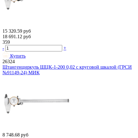
15 320.59
руб
18 691.12
руб
359
-
+
Купить
26324
Штангенциркуль ШЦК-1-200 0,02 с круговой шкалой (ГРСИ
№91149-24) МИК
8 748.68
руб