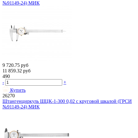
№91149-24) МИК
9 720.75
руб
11 859.32
руб
490
-
+
Купить
26270
Штангенциркуль ШЦК-1-300 0,02 с круговой шкалой (ГРСИ
№91149-24) МИК