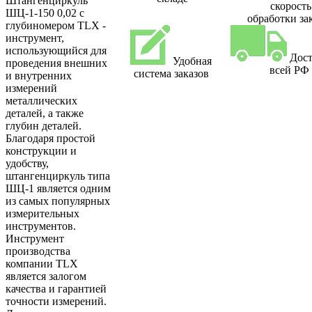
Штангенциркуль
скорость
ШЦ-1-150 0,02 с
обработки за
глубиномером TLX -
инструмент,
использующийся для
Дост
Удобная
проведения внешних
всей РФ
система заказов
и внутренних
измерений
металлических
деталей, а также
глубин деталей.
Благодаря простой
конструкции и
удобству,
штангенциркуль типа
ШЦ-1 является одним
из самых популярных
измерительных
инструментов.
Инструмент
производства
компании TLX
является залогом
качества и гарантией
точности измерений.