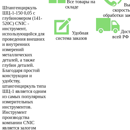
Все товары на
Вы
складе
Штангенциркуль
скорость
ШЦ-1-150 0,05 с
обработки за
глубиномером (141-
520C) CNIC -
инструмент,
Дост
Удобная
использующийся для
всей РФ
система заказов
проведения внешних
и внутренних
измерений
металлических
деталей, а также
глубин деталей.
Благодаря простой
конструкции и
удобству,
штангенциркуль типа
ШЦ-1 является одним
из самых популярных
измерительных
инструментов.
Инструмент
производства
компании CNIC
является залогом