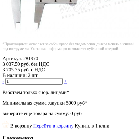
*Производитель оставляет за собой право без уведомления дилера менять внешний
вид инструмента. Указанная информация не является публичной офертой.
Артикул:
281970
3 037.50
руб.
без НДС
3 705.75
руб.
с НДС
В наличии:
2 шт
-
+
Работаем только с юр. лицами
*
Минимальная сумма закупки
5000 руб
*
выберите ещё товара на сумму:
0 руб
В корзину
Перейти в корзину
Купить в 1 клик
Самовывоз