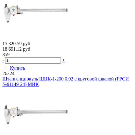
15 320.59
руб
18 691.12
руб
359
-
+
Купить
26324
Штангенциркуль ШЦК-1-200 0,02 с круговой шкалой (ГРСИ
№91149-24) МИК