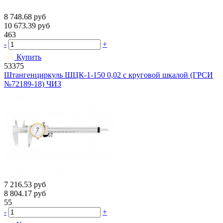
8 748.68
руб
10 673.39
руб
463
-
+
Купить
53375
Штангенциркуль ШЦК-1-150 0,02 с круговой шкалой (ГРСИ
№72189-18) ЧИЗ
7 216.53
руб
8 804.17
руб
55
-
+