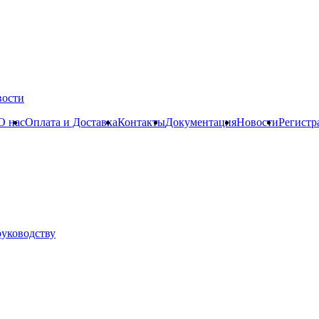
вости
О нас
Оплата и Доставка
Контакты
Документация
Новости
Регистр
руководству