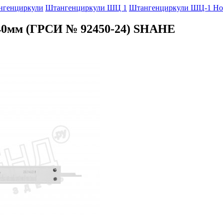
нгенциркули
Штангенциркули ШЦ 1
Штангенциркули ШЦ-1 Но
40мм (ГРСИ № 92450-24) SHAHE