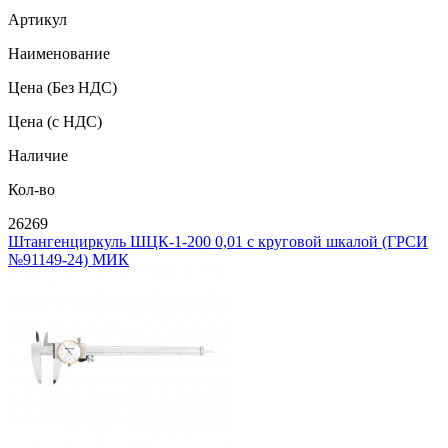
Артикул
Наименование
Цена
(Без НДС)
Цена
(с НДС)
Наличие
Кол-во
26269
Штангенциркуль ШЦК-1-200 0,01 с круговой шкалой (ГРСИ
№91149-24) МИК