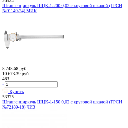
26324
Штангенциркуль ШЦК-1-200 0,02 с круговой шкалой (ГРСИ
№91149-24) МИК
8 748.68
руб
10 673.39
руб
463
-
+
Купить
53375
Штангенциркуль ШЦК-1-150 0,02 с круговой шкалой (ГРСИ
№72189-18) ЧИЗ