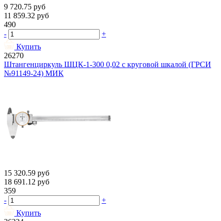
9 720.75
руб
11 859.32
руб
490
-
+
Купить
26270
Штангенциркуль ШЦК-1-300 0,02 с круговой шкалой (ГРСИ
№91149-24) МИК
15 320.59
руб
18 691.12
руб
359
-
+
Купить