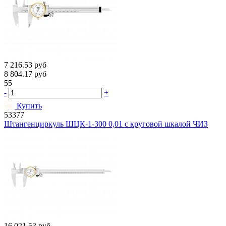
7 216.53
руб
8 804.17
руб
55
-
+
Купить
53377
Штангенциркуль ШЦК-1-300 0,01 с круговой шкалой ЧИЗ
16 021.53
руб