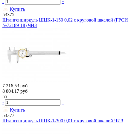
-
+
Купить
53375
Штангенциркуль ШЦК-1-150 0,02 с круговой шкалой (ГРСИ
№72189-18) ЧИЗ
7 216.53
руб
8 804.17
руб
55
-
+
Купить
53377
Штангенциркуль ШЦК-1-300 0,01 с круговой шкалой ЧИЗ