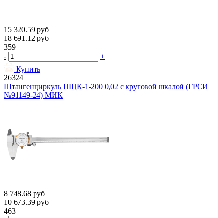
15 320.59
руб
18 691.12
руб
359
-
+
Купить
26324
Штангенциркуль ШЦК-1-200 0,02 с круговой шкалой (ГРСИ
№91149-24) МИК
8 748.68
руб
10 673.39
руб
463