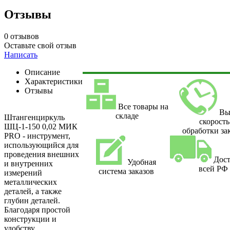
Отзывы
0 отзывов
Оставьте свой отзыв
Написать
Описание
Характеристики
Отзывы
Все товары на
Вы
складе
Штангенциркуль
скорость
ШЦ-1-150 0,02 МИК
обработки за
PRO - инструмент,
использующийся для
проведения внешних
Дост
Удобная
и внутренних
всей РФ
система заказов
измерений
металлических
деталей, а также
глубин деталей.
Благодаря простой
конструкции и
удобству,