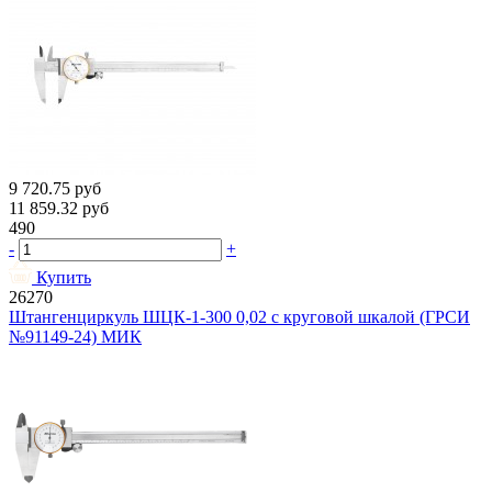
9 720.75
руб
11 859.32
руб
490
-
+
Купить
26270
Штангенциркуль ШЦК-1-300 0,02 с круговой шкалой (ГРСИ
№91149-24) МИК