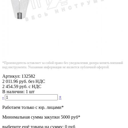
*Производитель оставляет за собой право без уведомления дилера менять внешний
вид инструмента. Указанная информация не является публичной офертой.
Артикул:
132582
2 011.96
руб.
без НДС
2 454.59
руб.
с НДС
В наличии:
1 шт
-
+
Работаем только с юр. лицами
*
Минимальная сумма закупки
5000 руб
*
выберите ещё товара на сумму:
0 руб