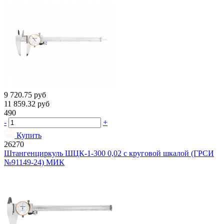
9 720.75
руб
11 859.32
руб
490
-
+
Купить
26270
Штангенциркуль ШЦК-1-300 0,02 с круговой шкалой (ГРСИ
№91149-24) МИК