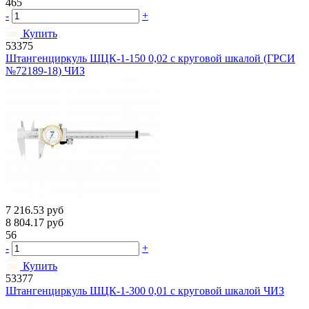
465
-
+
Купить
53375
Штангенциркуль ШЦК-1-150 0,02 с круговой шкалой (ГРСИ
№72189-18) ЧИЗ
7 216.53
руб
8 804.17
руб
56
-
+
Купить
53377
Штангенциркуль ШЦК-1-300 0,01 с круговой шкалой ЧИЗ