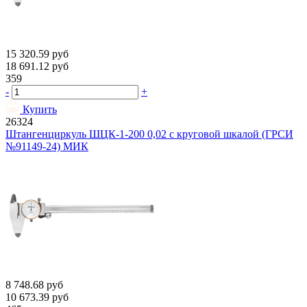
15 320.59
руб
18 691.12
руб
359
-
+
Купить
26324
Штангенциркуль ШЦК-1-200 0,02 с круговой шкалой (ГРСИ
№91149-24) МИК
8 748.68
руб
10 673.39
руб