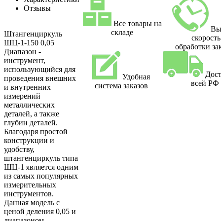
Отзывы
Все товары на
Вы
складе
Штангенциркуль
скорость
ШЦ-1-150 0,05
обработки за
Диапазон -
инструмент,
использующийся для
Дост
Удобная
проведения внешних
всей РФ
система заказов
и внутренних
измерений
металлических
деталей, а также
глубин деталей.
Благодаря простой
конструкции и
удобству,
штангенциркуль типа
ШЦ-1 является одним
из самых популярных
измерительных
инструментов.
Данная модель с
ценой деления 0,05 и
диапазоном