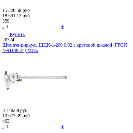
15 320.59
руб
18 691.12
руб
359
-
+
Купить
26324
Штангенциркуль ШЦК-1-200 0,02 с круговой шкалой (ГРСИ
№91149-24) МИК
8 748.68
руб
10 673.39
руб
463
-
+