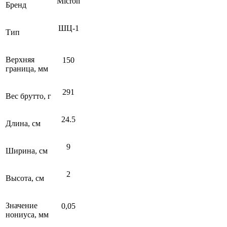
Micron
Бренд
ШЦ-1
Тип
Верхняя
150
граница, мм
291
Вес брутто, г
24.5
Длина, см
9
Ширина, см
2
Высота, см
Значение
0,05
нониуса, мм