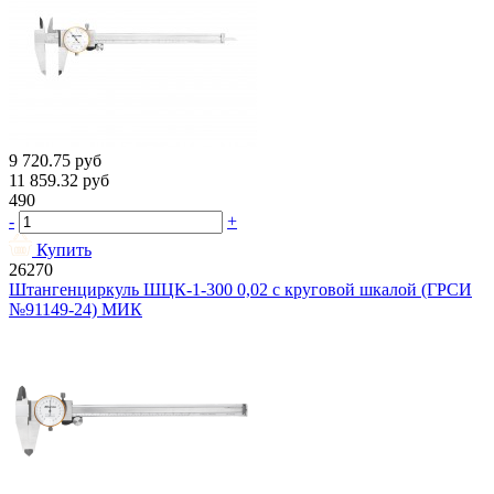
9 720.75
руб
11 859.32
руб
490
-
+
Купить
26270
Штангенциркуль ШЦК-1-300 0,02 с круговой шкалой (ГРСИ
№91149-24) МИК