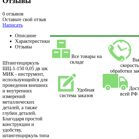
Отзывы
0 отзывов
Оставьте свой отзыв
Написать
Описание
Характеристики
Отзывы
Все товары на
Вы
складе
Штангенциркуль
скорость
ШЦ-1-150 0,05 дв шк
обработки за
МИК - инструмент,
использующийся для
проведения внешних
Дост
Удобная
и внутренних
всей РФ
система заказов
измерений
металлических
деталей, а также
глубин деталей.
Благодаря простой
конструкции и
удобству,
штангенциркуль типа