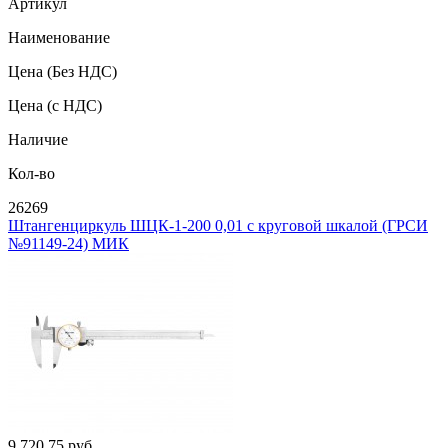
Артикул
Наименование
Цена
(Без НДС)
Цена
(с НДС)
Наличие
Кол-во
26269
Штангенциркуль ШЦК-1-200 0,01 с круговой шкалой (ГРСИ
№91149-24) МИК
9 720.75
руб