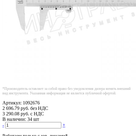
*Производитель оставляет за собой право без уведомления дилера менять внешний
вид инструмента. Указанная информация не является публичной офертой.
Артикул:
1092676
2 696.79
руб.
без НДС
3 290.08
руб.
с НДС
В наличии:
34 шт
-
+
Работаем только с юр. лицами
*