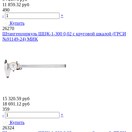
11 859.32
руб
490
-
+
Купить
26270
Штангенциркуль ШЦК-1-300 0,02 с круговой шкалой (ГРСИ
№91149-24) МИК
15 320.59
руб
18 691.12
руб
359
-
+
Купить
26324