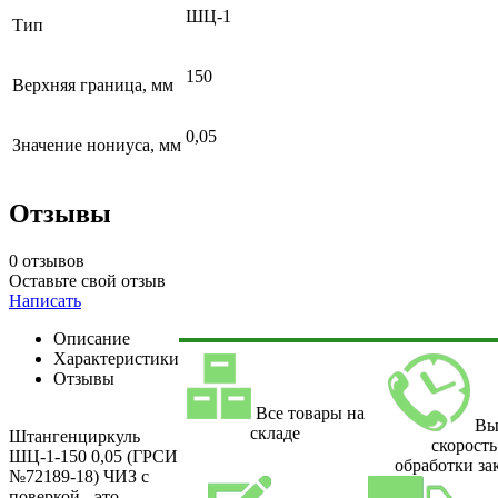
ШЦ-1
Тип
150
Верхняя граница, мм
0,05
Значение нониуса, мм
Отзывы
0 отзывов
Оставьте свой отзыв
Написать
Описание
Характеристики
Отзывы
Все товары на
Вы
складе
Штангенциркуль
скорость
ШЦ-1-150 0,05 (ГРСИ
обработки за
№72189-18) ЧИЗ с
поверкой - это