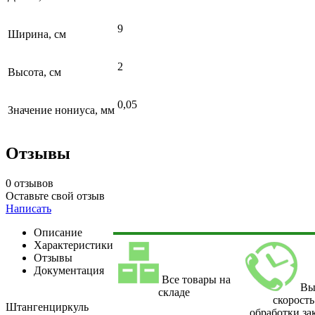
9
Ширина, см
2
Высота, см
0,05
Значение нониуса, мм
Отзывы
0 отзывов
Оставьте свой отзыв
Написать
Описание
Характеристики
Отзывы
Документация
Все товары на
Вы
складе
скорость
Штангенциркуль
обработки за