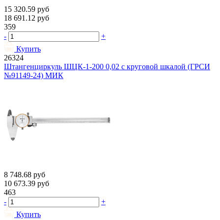
15 320.59
руб
18 691.12
руб
359
-
+
Купить
26324
Штангенциркуль ШЦК-1-200 0,02 с круговой шкалой (ГРСИ
№91149-24) МИК
8 748.68
руб
10 673.39
руб
463
-
+
Купить