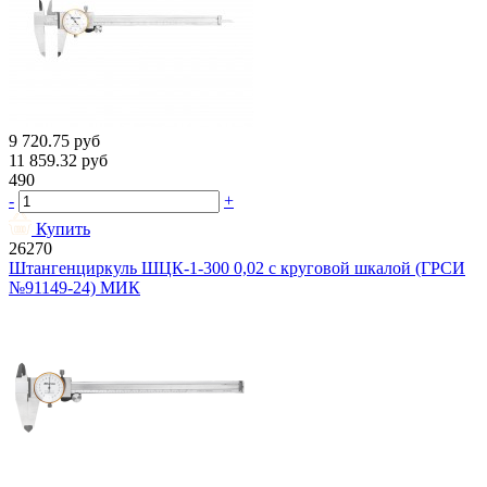
9 720.75
руб
11 859.32
руб
490
-
+
Купить
26270
Штангенциркуль ШЦК-1-300 0,02 с круговой шкалой (ГРСИ
№91149-24) МИК