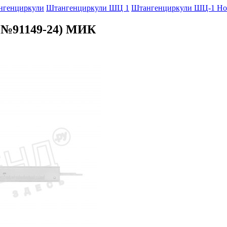
нгенциркули
Штангенциркули ШЦ 1
Штангенциркули ШЦ-1 Но
 №91149-24) МИК