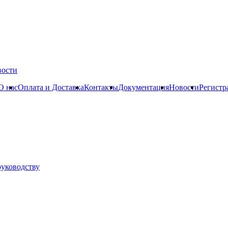
вости
О нас
Оплата и Доставка
Контакты
Документация
Новости
Регистр
руководству