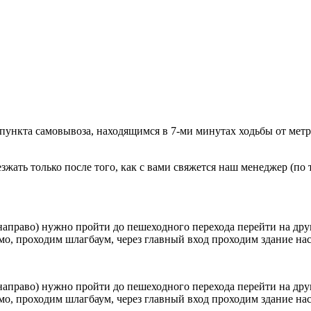
 пункта самовывоза, находящимся в 7-ми минутах ходьбы от мет
ать только после того, как с вами свяжется наш менеджер (по т
направо) нужно пройти до пешеходного перехода перейти на друг
о, проходим шлагбаум, через главный вход проходим здание наск
направо) нужно пройти до пешеходного перехода перейти на друг
о, проходим шлагбаум, через главный вход проходим здание наск