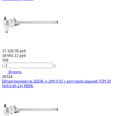
15 320.59
руб
18 691.12
руб
359
-
+
Купить
26324
Штангенциркуль ШЦК-1-200 0,02 с круговой шкалой (ГРСИ
№91149-24) МИК