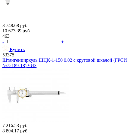
8 748.68
руб
10 673.39
руб
463
-
+
Купить
53375
Штангенциркуль ШЦК-1-150 0,02 с круговой шкалой (ГРСИ
№72189-18) ЧИЗ
7 216.53
руб
8 804.17
руб