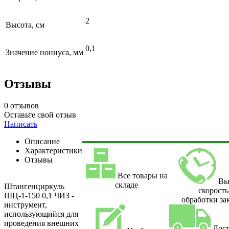
2
Высота, см
0,1
Значение нониуса, мм
Отзывы
0 отзывов
Оставьте свой отзыв
Написать
Описание
Характеристики
Отзывы
Все товары на
Вы
складе
Штангенциркуль
скорость
ШЦ-1-150 0,1 ЧИЗ -
обработки за
инструмент,
использующийся для
проведения внешних
Дост