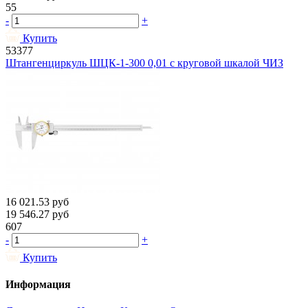
55
-
+
Купить
53377
Штангенциркуль ШЦК-1-300 0,01 с круговой шкалой ЧИЗ
16 021.53
руб
19 546.27
руб
607
-
+
Купить
Информация