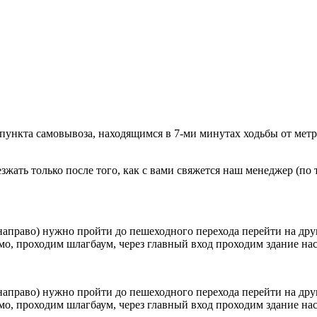
 пункта самовывоза, находящимся в 7-ми минутах ходьбы от мет
ать только после того, как с вами свяжется наш менеджер (по т
направо) нужно пройти до пешеходного перехода перейти на друг
о, проходим шлагбаум, через главный вход проходим здание наск
направо) нужно пройти до пешеходного перехода перейти на друг
о, проходим шлагбаум, через главный вход проходим здание наск