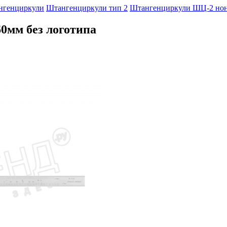
нгенциркули
Штангенциркули тип 2
Штангенциркули ШЦ-2 но
0мм без логотипа