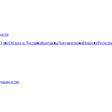
вости
О нас
Оплата и Доставка
Контакты
Документация
Новости
Регистр
руководству