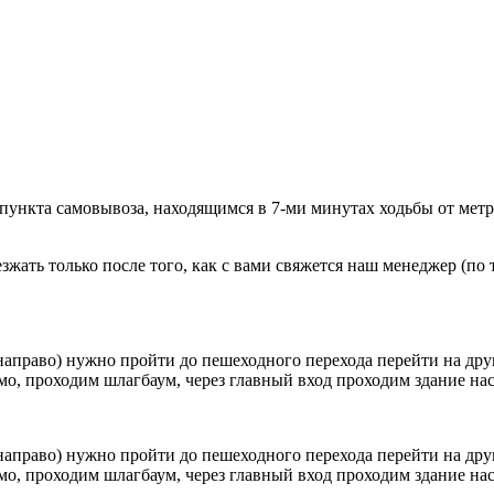
 пункта самовывоза, находящимся в 7-ми минутах ходьбы от мет
ать только после того, как с вами свяжется наш менеджер (по т
направо) нужно пройти до пешеходного перехода перейти на друг
о, проходим шлагбаум, через главный вход проходим здание наск
направо) нужно пройти до пешеходного перехода перейти на друг
о, проходим шлагбаум, через главный вход проходим здание наск