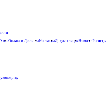
вости
О нас
Оплата и Доставка
Контакты
Документация
Новости
Регистр
руководству