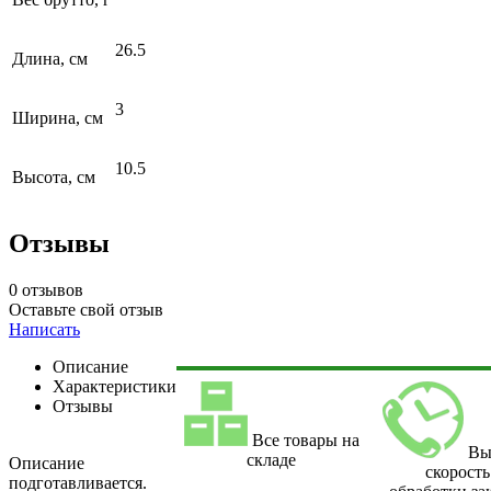
26.5
Длина, см
3
Ширина, см
10.5
Высота, см
Отзывы
0 отзывов
Оставьте свой отзыв
Написать
Описание
Характеристики
Отзывы
Все товары на
Вы
складе
Описание
скорость
подготавливается.