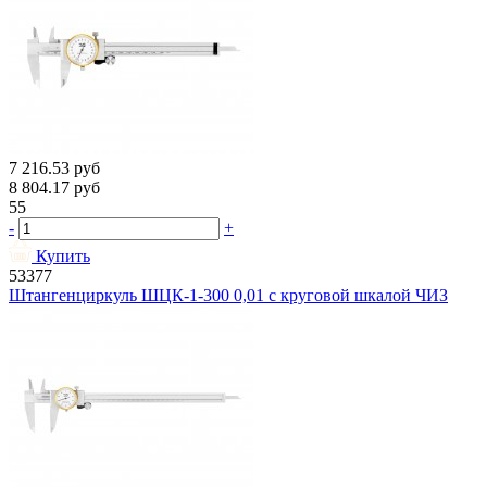
7 216.53
руб
8 804.17
руб
55
-
+
Купить
53377
Штангенциркуль ШЦК-1-300 0,01 с круговой шкалой ЧИЗ