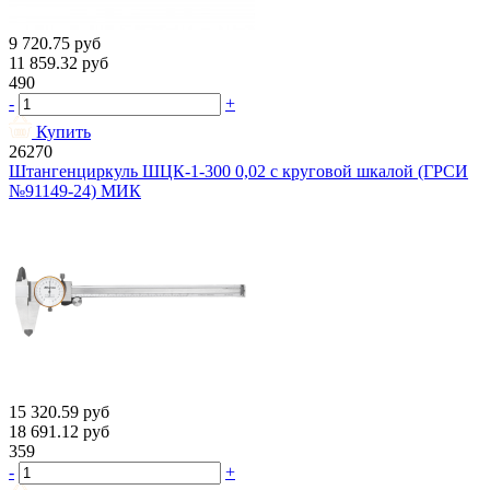
9 720.75
руб
11 859.32
руб
490
-
+
Купить
26270
Штангенциркуль ШЦК-1-300 0,02 с круговой шкалой (ГРСИ
№91149-24) МИК
15 320.59
руб
18 691.12
руб
359
-
+