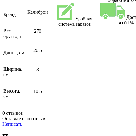
обработки за
Калиброн
Бренд
Дост
Удобная
всей РФ
система заказов
Вес
270
брутто, г
26.5
Длина, см
Ширина,
3
см
Высота,
10.5
см
0 отзывов
Оставьте свой отзыв
Написать