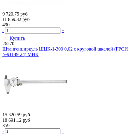
9 720.75
руб
11 859.32
руб
490
-
+
Купить
26270
Штангенциркуль ШЦК-1-300 0,02 с круговой шкалой (ГРСИ
№91149-24) МИК
15 320.59
руб
18 691.12
руб
359
-
+