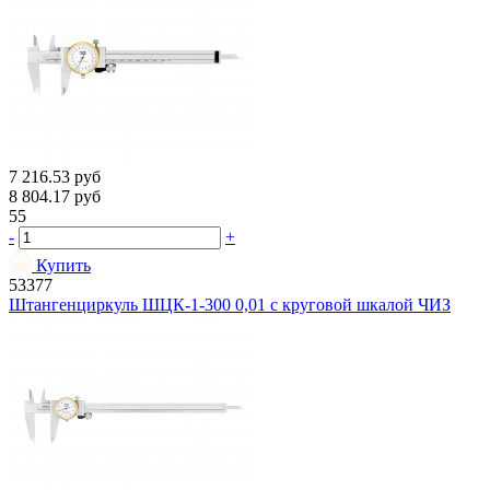
7 216.53
руб
8 804.17
руб
55
-
+
Купить
53377
Штангенциркуль ШЦК-1-300 0,01 с круговой шкалой ЧИЗ