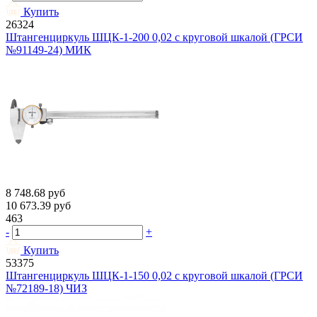
Купить
26324
Штангенциркуль ШЦК-1-200 0,02 с круговой шкалой (ГРСИ
№91149-24) МИК
8 748.68
руб
10 673.39
руб
463
-
+
Купить
53375
Штангенциркуль ШЦК-1-150 0,02 с круговой шкалой (ГРСИ
№72189-18) ЧИЗ