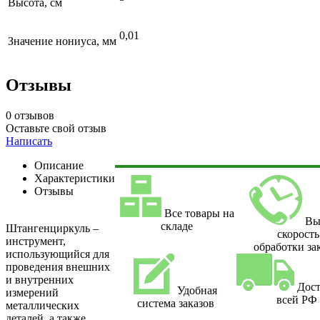
Высота, см
0,01
Значение нониуса, мм
Отзывы
0 отзывов
Оставьте свой отзыв
Написать
Описание
Характеристики
Отзывы
Все товары на
Вы
складе
Штангенциркуль –
скорость
инструмент,
обработки за
использующийся для
проведения внешних
и внутренних
Дост
Удобная
измерений
всей РФ
система заказов
металлических
деталей, а также