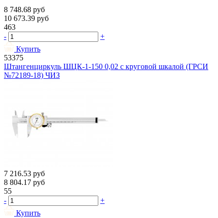
8 748.68
руб
10 673.39
руб
463
-
+
Купить
53375
Штангенциркуль ШЦК-1-150 0,02 с круговой шкалой (ГРСИ
№72189-18) ЧИЗ
7 216.53
руб
8 804.17
руб
55
-
+
Купить