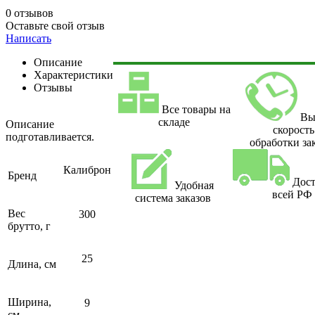
0 отзывов
Оставьте свой отзыв
Написать
Описание
Характеристики
Отзывы
Все товары на
Вы
складе
Описание
скорость
подготавливается.
обработки за
Калиброн
Бренд
Дост
Удобная
всей РФ
система заказов
Вес
300
брутто, г
25
Длина, см
Ширина,
9
см