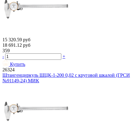
15 320.59
руб
18 691.12
руб
359
-
+
Купить
26324
Штангенциркуль ШЦК-1-200 0,02 с круговой шкалой (ГРСИ
№91149-24) МИК