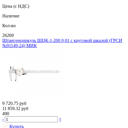
Цена
(с НДС)
Наличие
Кол-во
26269
Штангенциркуль ШЦК-1-200 0,01 с круговой шкалой (ГРСИ
№91149-24) МИК
9 720.75
руб
11 859.32
руб
490
-
+
Купить