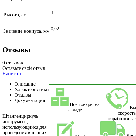
3
Высота, см
0,02
Значение нониуса, мм
Отзывы
0 отзывов
Оставьте свой отзыв
Написать
Описание
Характеристики
Отзывы
Документация
Все товары на
Вы
складе
скорость
Штангенциркуль –
обработки за
инструмент,
использующийся для
проведения внешних
Дост