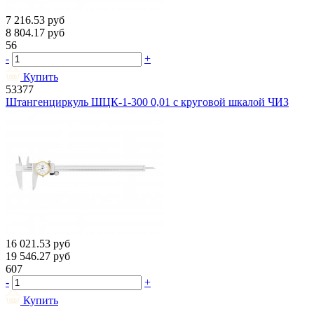
7 216.53
руб
8 804.17
руб
56
-
+
Купить
53377
Штангенциркуль ШЦК-1-300 0,01 с круговой шкалой ЧИЗ
16 021.53
руб
19 546.27
руб
607
-
+
Купить