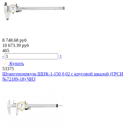
8 748.68
руб
10 673.39
руб
465
-
+
Купить
53375
Штангенциркуль ШЦК-1-150 0,02 с круговой шкалой (ГРСИ
№72189-18) ЧИЗ