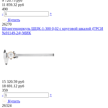
9 720.75
руб
11 859.32
руб
490
-
+
Купить
26270
Штангенциркуль ШЦК-1-300 0,02 с круговой шкалой (ГРСИ
№91149-24) МИК
15 320.59
руб
18 691.12
руб
359
-
+
Купить
26324