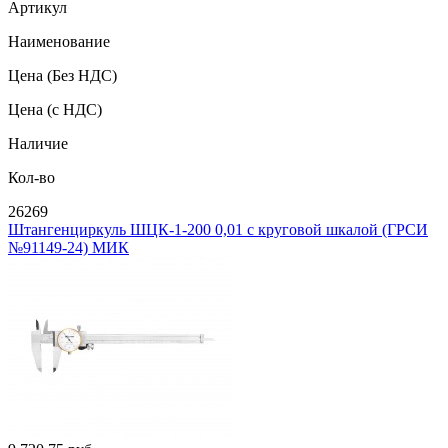
Артикул
Наименование
Цена
(Без НДС)
Цена
(с НДС)
Наличие
Кол-во
26269
Штангенциркуль ШЦК-1-200 0,01 с круговой шкалой (ГРСИ
№91149-24) МИК