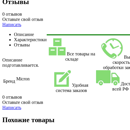
Отзывы
0 отзывов
Оставьте свой отзыв
Написать
Описание
Характеристики
Отзывы
Все товары на
Вы
складе
Описание
скорость
подготавливается.
обработки за
Micron
Бренд
Дост
Удобная
всей РФ
система заказов
0 отзывов
Оставьте свой отзыв
Написать
Похожие товары