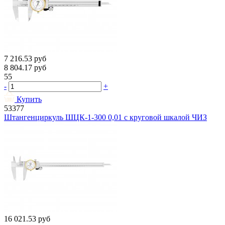
7 216.53
руб
8 804.17
руб
55
-
+
Купить
53377
Штангенциркуль ШЦК-1-300 0,01 с круговой шкалой ЧИЗ
16 021.53
руб