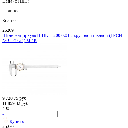
Цена
(с НДС)
Наличие
Кол-во
26269
Штангенциркуль ШЦК-1-200 0,01 с круговой шкалой (ГРСИ
№91149-24) МИК
9 720.75
руб
11 859.32
руб
490
-
+
Купить
26270