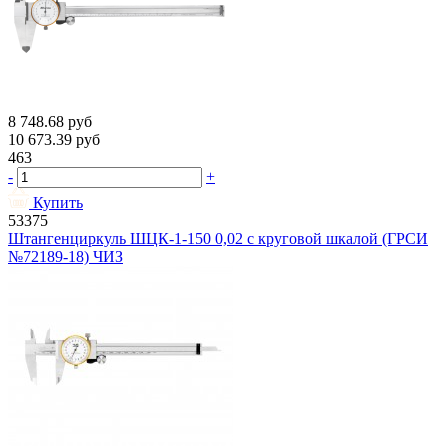
8 748.68
руб
10 673.39
руб
463
-
+
Купить
53375
Штангенциркуль ШЦК-1-150 0,02 с круговой шкалой (ГРСИ
№72189-18) ЧИЗ