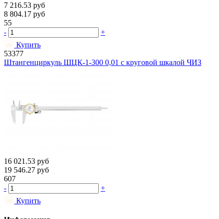
7 216.53
руб
8 804.17
руб
55
-
+
Купить
53377
Штангенциркуль ШЦК-1-300 0,01 с круговой шкалой ЧИЗ
16 021.53
руб
19 546.27
руб
607
-
+
Купить