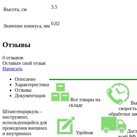
3.5
Высота, см
0,02
Значение нониуса, мм
Отзывы
0 отзывов
Оставьте свой отзыв
Написать
Описание
Характеристики
Отзывы
Документация
Все товары на
Вы
складе
скорость
Штангенциркуль –
обработки за
инструмент,
использующийся для
проведения внешних
Дост
Удобная
и внутренних
всей РФ