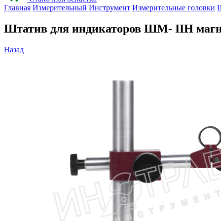
Главная
Измерительный Инструмент
Измерительные головки
Ш
Штатив для индикаторов ШМ- IIН маг
Назад