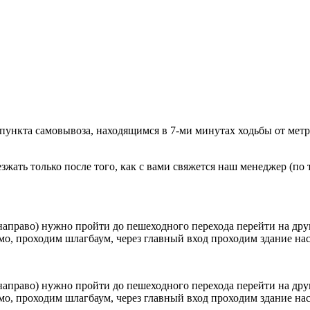
 пункта самовывоза, находящимся в 7-ми минутах ходьбы от мет
ать только после того, как с вами свяжется наш менеджер (по т
направо) нужно пройти до пешеходного перехода перейти на друг
о, проходим шлагбаум, через главный вход проходим здание наск
направо) нужно пройти до пешеходного перехода перейти на друг
о, проходим шлагбаум, через главный вход проходим здание наск