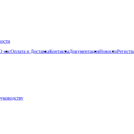
вости
О нас
Оплата и Доставка
Контакты
Документация
Новости
Регистр
руководству