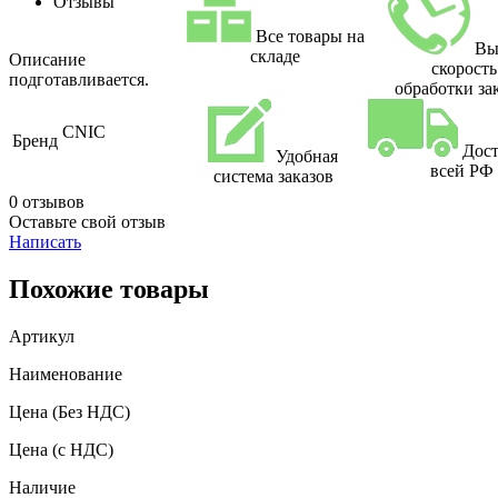
Отзывы
Все товары на
Вы
складе
Описание
скорость
подготавливается.
обработки за
CNIC
Бренд
Дост
Удобная
всей РФ
система заказов
0 отзывов
Оставьте свой отзыв
Написать
Похожие товары
Артикул
Наименование
Цена
(Без НДС)
Цена
(с НДС)
Наличие