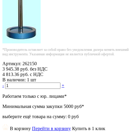
*Производитель оставляет за собой право без уведомления дилера менять внешний
вид инструмента. Указанная информация не является публичной офертой.
Артикул:
262150
3 945.38
руб.
без НДС
4 813.36
руб.
с НДС
В наличии:
1 шт
-
+
Работаем только с юр. лицами
*
Минимальная сумма закупки
5000 руб
*
выберите ещё товара на сумму:
0 руб
В корзину
Перейти в корзину
Купить в 1 клик