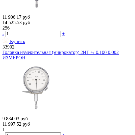
11 906.17
руб
14 525.53
руб
256
-
+
Купить
33902
Головка измерительная (микрокатор) 2ИГ +/-0.100 0.002
ИЗМЕРОН
9 834.03
руб
11 997.52
руб
1