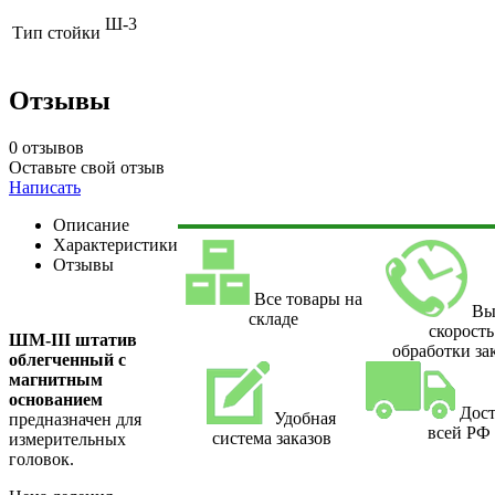
Ш-3
Тип стойки
Отзывы
0 отзывов
Оставьте свой отзыв
Написать
Описание
Характеристики
Отзывы
Все товары на
Вы
складе
скорость
ШМ-III штатив
обработки за
облегченный с
магнитным
основанием
Дост
Удобная
предназначен для
всей РФ
система заказов
измерительных
головок.