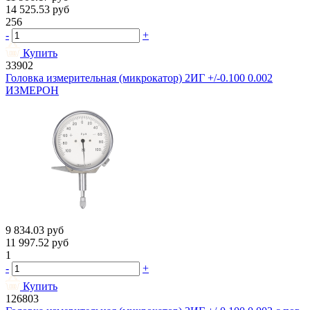
14 525.53
руб
256
-
+
Купить
33902
Головка измерительная (микрокатор) 2ИГ +/-0.100 0.002
ИЗМЕРОН
9 834.03
руб
11 997.52
руб
1
-
+
Купить
126803