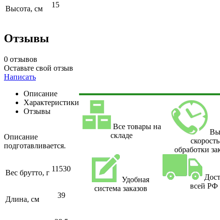
15
Высота, см
Отзывы
0 отзывов
Оставьте свой отзыв
Написать
Описание
Характеристики
Отзывы
Все товары на
Вы
складе
Описание
скорость
подготавливается.
обработки за
11530
Вес брутто, г
Дост
Удобная
всей РФ
система заказов
39
Длина, см