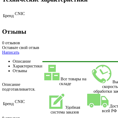
CNIC
Бренд
Отзывы
0 отзывов
Оставьте свой отзыв
Написать
Описание
Характеристики
Отзывы
Все товары на
Вы
складе
Описание
скорость
подготавливается.
обработки за
CNIC
Бренд
Дост
Удобная
всей РФ
система заказов