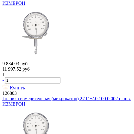
ИЗМЕРОН
9 834.03
руб
11 997.52
руб
1
-
+
Купить
126803
Головка измерительная (микрокатор) 2ИГ +/-0.100 0.002 с пов.
ИЗМЕРОН