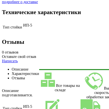
подробнее о доставке
Технические характеристики
ИП-5
Тип стойки
Отзывы
0 отзывов
Оставьте свой отзыв
Написать
Описание
Характеристики
Отзывы
Все товары на
Вы
складе
Описание
скорость
подготавливается.
обработки за
ИП-5
Тип стойки