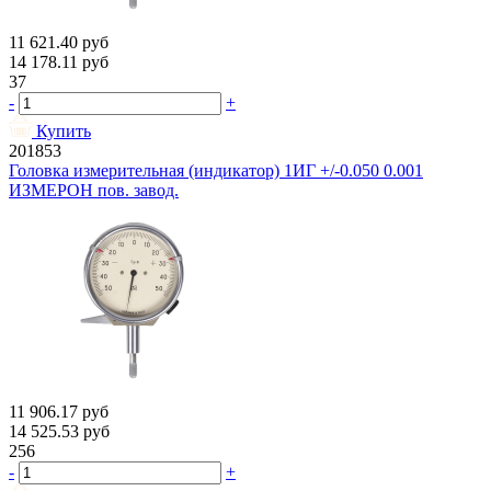
11 621.40
руб
14 178.11
руб
37
-
+
Купить
201853
Головка измерительная (индикатор) 1ИГ +/-0.050 0.001
ИЗМЕРОН пов. завод.
11 906.17
руб
14 525.53
руб
256
-
+